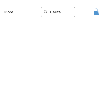
More...
uatii de viata. se
re 3 si 10 ani,
 intermediul
 perceptivi.