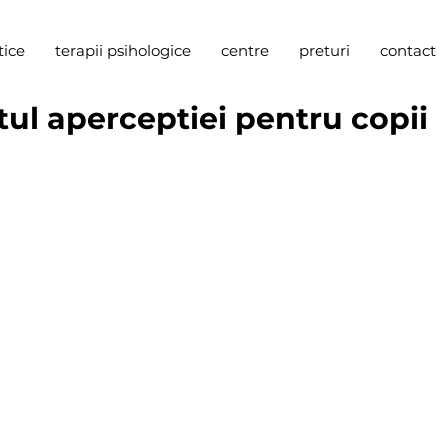
tice
terapii psihologice
centre
preturi
contact
stul aperceptiei pentru copii
n zece imagini (planse) descriind animale in diverse sit
opii de ambele sexe, in principal cu varste cuprinse int
 sa fie maxima.
ception test
) vizeaza investigarea personalitatii prin
ihodinamice provenind din interpretarea unor stimuli
ia putem intelege