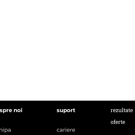
rezultate
spre noi
suport
oferte
hipa
cariere