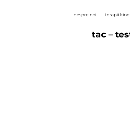
despre noi
terapii kine
tac – te
acest test consta i
utilizeaza pentru c
pentru ca eficienta
tac (
thematic apper
semnificatiilor ps
este un test proiectiv prin intermediul caru