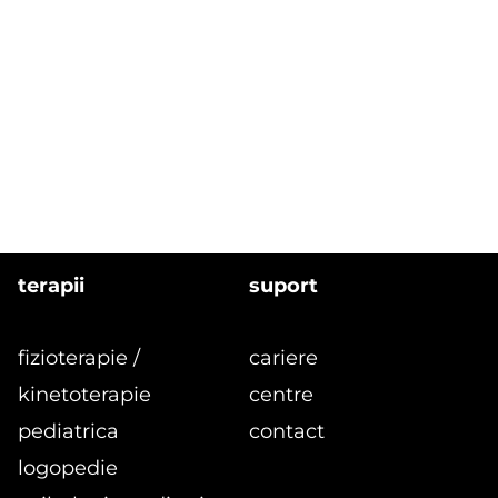
terapii
suport
fizioterapie /
cariere
kinetoterapie
centre
pediatrica
contact
logopedie
formular