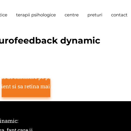
tice
terapii psihologice
centre
preturi
contact
urofeedback dynamic
?
voie de sustinere pe parcursul anului scolar printr-o f
icient si sa retina mai mult din ceea ce se invata.
dinamic:
a, fapt care ii