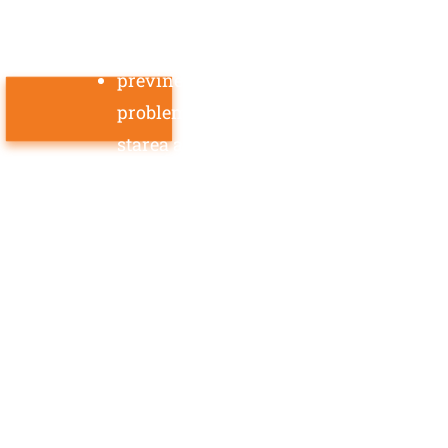
mama si copilul
previne starile de burnout, oboseala cr
probleme specifice primilor doi ani de vi
starea acestuia;
bebelusii pot face sedinte de neurofeed
amelioreaza tulburarile de somn ale copi
enurezisul nocturn (pipi in pat);
amelioraza fobiile, fricile copiilor mici;
sustinerea terapiilor in recuperarea co
sustine terapia tulburarilor de invatare –
amelioreaza ticurile motorii, verbale
sustine terapia deficitului de atentie cu
ajuta la un mai bun control al starilor 