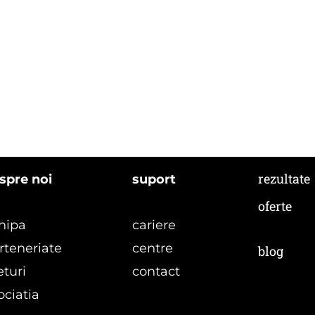
rezultate
spre noi
suport
oferte
hipa
cariere
rteneriate
centre
blog
eturi
contact
ociatia
formula