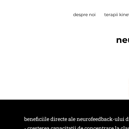
despre noi
terapii kine
ne
cine poate beneficia de antrenarea creierului
elevi si studenti de toate varstele care au ne
ei pot fi ajutati sa invete mai repede si mai ef
beneficiile directe ale neurofeedback-ului 
- cresterea capacitatii de concentrare la clas