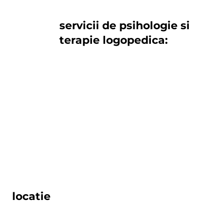
servicii de psihologie si
terapie logopedica:
logopedie
psihologie clinica
terapie aba
terapie senzoriala pentru copii
consiliere pentru copii si parinti
locatie
calea mosilor, nr. 158, etaj 1 , sector 2, bucuresti