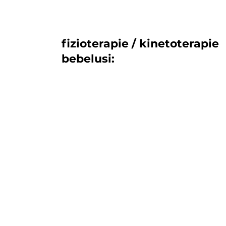
fizioterapie / kinetoterapie
bebelusi:
evaluare fizioterapie / kinetoterapie
program recuperare pentru bebelusi
terapie vojta / bobath / medek
terapie manuala
recuperare pentru intarzieri de
dezvoltare motorie
fizioterapie / kinetoterapie pentru
torticolis, asimetrii, hipotonie,
hipertonie