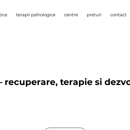
tice
terapii psihologice
centre
preturi
contact
 recuperare, terapie si dezv
 de clinici specializate in fizioterapie pediatrica si 