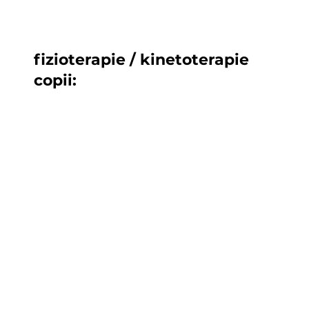
fizioterapie / kinetoterapie
copii:
evaluare fizioterapie / kinetoterapie
terapie schroth
recuperare neurologica si posturala
programe personalizate de stimulare
motorie
terapie motorie pentru copiii cu tsa
fizioterapie / kinetoterapie pentru
copii supraponderali