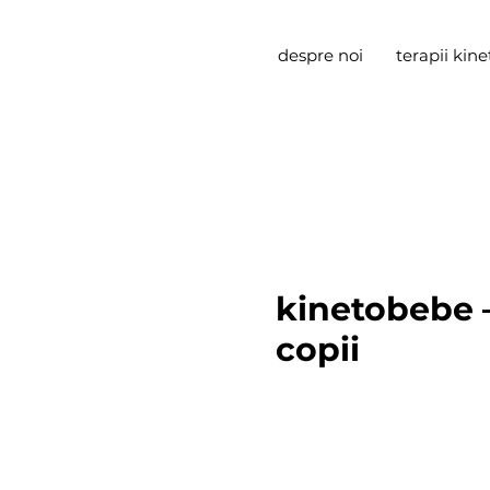
despre noi
terapii kine
kinetobebe –
copii
kinetobebe este cea mai mare retea
din romania.