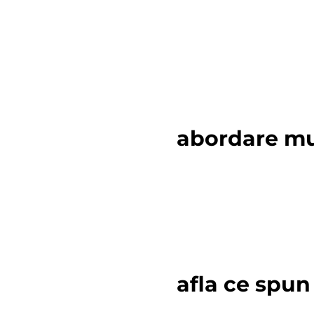
abordare mul
in cadrul kinetobebe mosilor tera
terapie integrat. programele de f
medicale, emotionale si comporta
afla ce spun