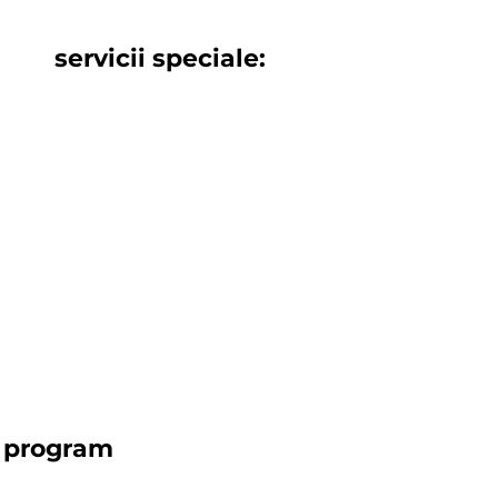
servicii speciale:
ateliere sandart
terapie prin arte combinate
program
luni - vineri - 08:00 - 20:00