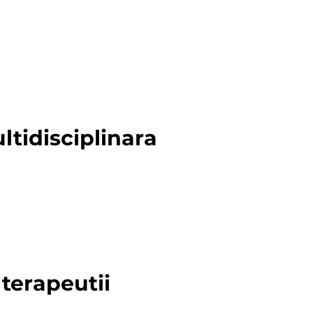
tidisciplinara
peutii colaboreaza cu specialisti din multiple domeni
izioterapie / kinetoterapie si psihologie sunt adaptate 
mentale ale fiecarui copil.
 terapeutii