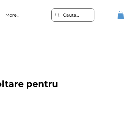
More...
oltare pentru
terapii psihologice pentru copii