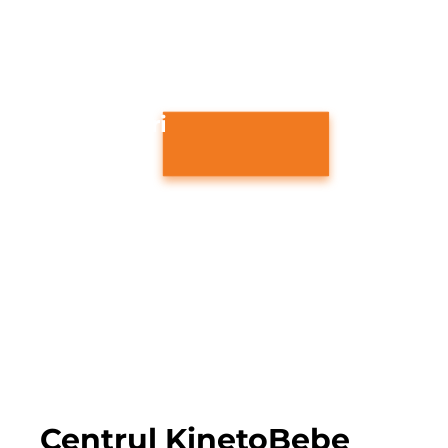
Programari
031.780.6656
contact@kinet
obebe.ro
Formular contact
Program
Luni - Vineri: 08:00 - 20:00
Sambata: 08:00 - 15:00
Duminica: Inchis
Centrul KinetoBebe