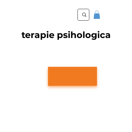
terapie psihologica
ce este terapia prin jocul cu nisip?