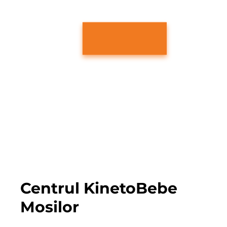
Programari
031.780.6656
contact@kinet
obebe.ro
Formular contact
Program
Luni - Vineri: 08:00 - 20:00
Sambata: 08:00 - 15:00
Duminica: Inchis
Centrul KinetoBebe
Mosilor