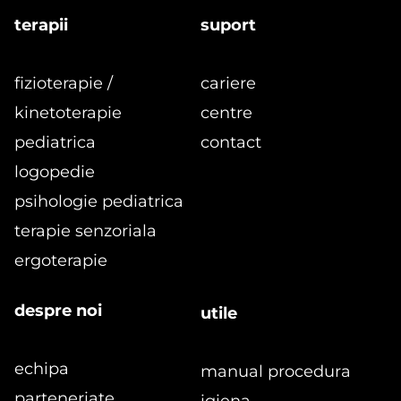
terapii
suport
fizioterapie /
cariere
kinetoterapie
centre
pediatrica
contact
logopedie
formular
psihologie pediatrica
terapie senzoriala
ergoterapie
despre noi
utile
echipa
manual procedura
parteneriate
igiena