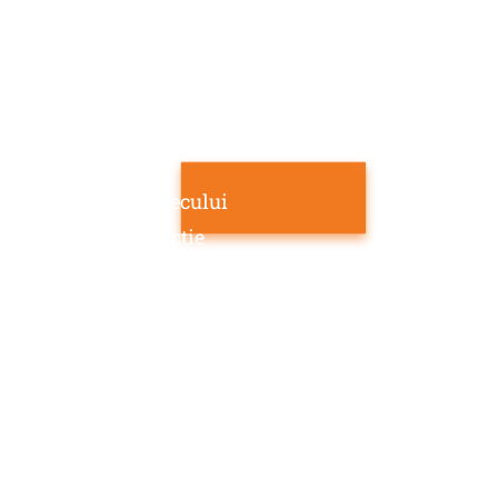
simptomatologia comuna a tulburarilor
depresive si din literatura psihiatrica:
dispozitia depresiva
pesimismul
sentimentul esecului
lipsa de satisfactie
sentimentele de vinovatie
sentimentul pedepsei
auto-dezgustul
autoacuzarea
dorintele auto-punitive
plansul facil