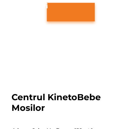
Programari
031.780.6656
contact@kinet
obebe.ro
Formular contact
Program
Luni - Vineri: 08:00 - 20:00
Sambata: 08:00 - 15:00
Duminica: Inchis
Centrul KinetoBebe
Mosilor