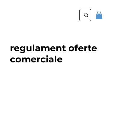
regulament oferte
comerciale
sectiunea 1. furnizorul si regulamentul
oficial
furnizorul ofertei este kinetobebe srl &
partenerii sai, denumiti in continuare
furnizor. clientii care beneficiaza de serviciul
aflat in oferta prevazuta in prezentul