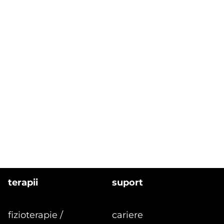
pe site-ul
www.kinetobebe.ro
participantii
sunt de acord sa respecte si sa se conformeze
tuturor prevederilor prezentului regulament
si ale legislatiei aplicabile din romania.
sectiunea 8. dispozitii finale
legea aplicabila prezentului regulament este
legea romana.
kinetobebe s.r.l
terapii
suport
fizioterapie /
cariere