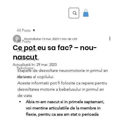
All Posts
KinetoBebe
13 mar. 2023
1 min de citit
All Posts
Ce pot eu sa fac? – nou-
Dragi Parinti
nascut
Kinetoterapie
Actualizată în:
29 mar. 2023
Psihologie
Etapele de dezvoltare neuromotorie in primul an 
de viata al copilului. 
Ateliere
Aceste informatii pot fi folosite ca repere pentru 
dezvoltarea motorie a bebelusului in primul an 
de viata 
Abia m-am nascut si in primele saptamani, 
voi mentine articulatiile de la membre in 
flexie, pentru ca asa am stat o perioada 