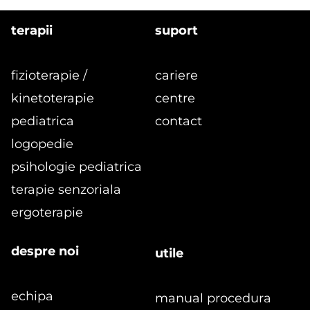
terapii
suport
fizioterapie /
cariere
kinetoterapie
centre
pediatrica
contact
logopedie
formular
Programe de kinetoterapie pentru
psihologie pediatrica
copii 3-7 ani: dezvoltare, preventie
terapie senzoriala
si recuperare
ergoterapie
despre noi
utile
echipa
manual procedura