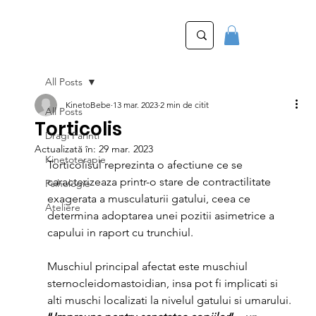
All Posts
KinetoBebe
13 mar. 2023
2 min de citit
All Posts
Torticolis
Dragi Parinti
Actualizată în:
29 mar. 2023
Kinetoterapie
Torticolisul reprezinta o afectiune ce se 
caracterizeaza printr-o stare de contractilitate 
Psihologie
exagerata a musculaturii gatului, ceea ce 
Ateliere
determina adoptarea unei pozitii asimetrice a 
capului in raport cu trunchiul.
Muschiul principal afectat este muschiul 
sternocleidomastoidian, insa pot fi implicati si 
alti muschi localizati la nivelul gatului si umarului.