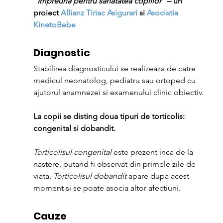
“
Impreuna pentru sanatatea copiilor
” – un 
proiect 
Allianz Tiriac Asigurari 
si 
Asociatia 
KinetoBebe
Diagnostic
Stabilirea diagnosticului se realizeaza de catre 
medicul neonatolog, pediatru sau ortoped cu 
ajutorul anamnezei si examenului clinic obiectiv.
La copii se disting doua tipuri de torticolis: 
congenital si dobandit.
Torticolisul congenital
 este prezent inca de la 
nastere, putand fi observat din primele zile de 
viata. 
Torticolisul dobandit
 apare dupa acest 
moment si se poate asocia altor afectiuni.
Cauze