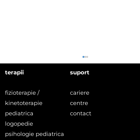
terapii
suport
fizioterapie /
cariere
kinetoterapie
centre
pediatrica
contact
logopedie
formular
Programe de kinetoterapie pentru
psihologie pediatrica
copii 3-7 ani: dezvoltare, preventie