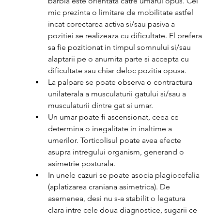
barbia este orientata catre umarul opus. Cel 
mic prezinta o limitare de mobilitate astfel 
incat corectarea activa si/sau pasiva a 
pozitiei se realizeaza cu dificultate. El prefera 
sa fie pozitionat in timpul somnului si/sau 
alaptarii pe o anumita parte si accepta cu 
dificultate sau chiar deloc pozitia opusa.
La palpare se poate observa o contractura 
unilaterala a musculaturii gatului si/sau a 
musculaturii dintre gat si umar.
Un umar poate fi ascensionat, ceea ce 
determina o inegalitate in inaltime a 
umerilor. Torticolisul poate avea efecte 
asupra intregului organism, generand o 
asimetrie posturala.
In unele cazuri se poate asocia plagiocefalia 
(aplatizarea craniana asimetrica). De 
asemenea, desi nu s-a stabilit o legatura 
clara intre cele doua diagnostice, sugarii ce 