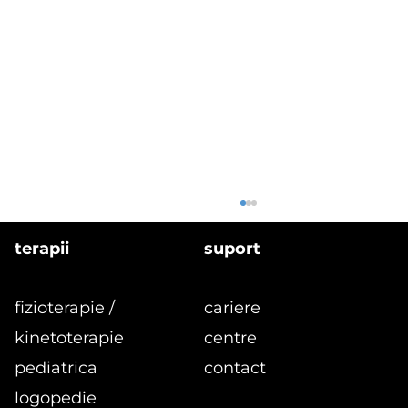
terapii
suport
fizioterapie /
cariere
kinetoterapie
centre
pediatrica
contact
logopedie
formular