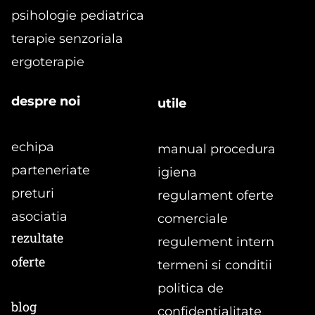
Programe de kinetoterapie pentru
psihologie pediatrica
copii 3-7 ani: dezvoltare, preventie
terapie senzoriala
si recuperare
ergoterapie
despre noi
utile
echipa
manual procedura
parteneriate
igiena
preturi
regulament oferte
asociatia
comerciale
rezultate
regulement intern
oferte
termeni si conditii
politica de
blog
confidentialitate