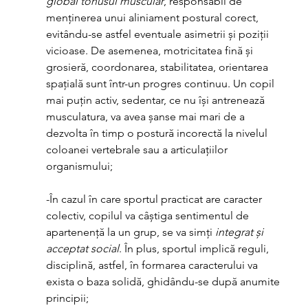
global tonusul muscular
, responsabil de 
menținerea unui aliniament postural corect, 
evitându-se astfel eventuale asimetrii și poziții 
vicioase. De asemenea, motricitatea fină și 
grosieră, coordonarea, stabilitatea, orientarea 
spațială sunt într-un progres continuu. Un copil 
mai puțin activ, sedentar, ce nu își antrenează 
musculatura, va avea șanse mai mari de a 
dezvolta în timp o postură incorectă la nivelul 
coloanei vertebrale sau a articulațiilor 
organismului;
-În cazul în care sportul practicat are caracter 
colectiv, copilul va câștiga sentimentul de 
apartenență la un grup, se va simți 
integrat și 
acceptat social
. În plus, sportul implică reguli, 
disciplină, astfel, în formarea caracterului va 
exista o baza solidă, ghidându-se după anumite 
principii;