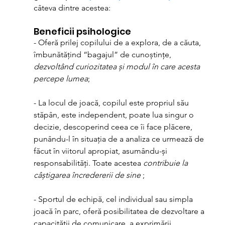
câteva dintre acestea:
Beneficii psihologice
- Oferă prilej copilului de a explora, de a căuta, 
îmbunătățind “bagajul” de cunoștințe, 
dezvoltând curiozitatea și modul în care acesta 
percepe lumea
;
- La locul de joacă, copilul este propriul său 
stăpân, este independent, poate lua singur o 
decizie, descoperind ceea ce îi face plăcere, 
punându-l în situația de a analiza ce urmează de 
făcut în viitorul apropiat, asumându-și 
responsabilități. Toate acestea 
contribuie la 
câștigarea încredererii de sine 
;
- Sportul de echipă, cel individual sau simpla 
joacă în parc, oferă posibilitatea de dezvoltare a 
capacității de comunicare, a exprimării 