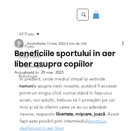
All Posts
KinetoBebe
13 mar. 2023
2 min de citit
All Posts
Beneficiile sportului in aer
Dragi Parinti
liber asupra copiilor
Kinetoterapie
Actualizată în:
29 mar. 2023
Psihologie
În prezent, unde mediul virtual își extinde 
ramurile asupra vieții noastre, putând fi accesat 
Ateliere
printr-un singur click numai stând în fața unui 
ecran, noi-adulții, trebuie să îi protejăm pe cei 
mici și să le oferim ceea ce au cu adevărat 
nevoie, respectiv 
libertate, mișcare, joacă
. Acest 
fapt este posibil prin intermediul
sportului 
desfășurat în aer liber
.