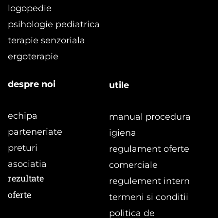
logopedie
formular
Programe de kinetoterapie pentru
psihologie pediatrica
copii 3-7 ani: dezvoltare, preventie
terapie senzoriala
si recuperare
ergoterapie
despre noi
utile
echipa
manual procedura
parteneriate
igiena
preturi
regulament oferte
asociatia
comerciale
rezultate
regulement intern
oferte
termeni si conditii
politica de