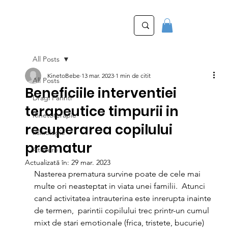
All Posts
KinetoBebe
13 mar. 2023
1 min de citit
All Posts
Beneficiile interventiei
Dragi Parinti
terapeutice timpurii in
Kinetoterapie
recuperarea copilului
Psihologie
prematur
Ateliere
Actualizată în:
29 mar. 2023
Nasterea prematura survine poate de cele mai 
multe ori neasteptat in viata unei familii.  Atunci 
cand activitatea intrauterina este inrerupta inainte 
de termen,  parintii copilului trec printr-un cumul 
mixt de stari emotionale (frica, tristete, bucurie) 