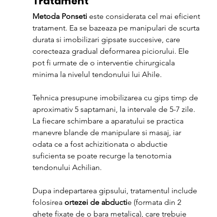
Tratament
Metoda Ponseti
 este considerata cel mai eficient 
tratament. Ea se bazeaza pe manipulari de scurta 
durata si imobilizari gipsate succesive, care 
corecteaza gradual deformarea piciorului. Ele 
pot fi urmate de o interventie chirurgicala 
minima la nivelul tendonului lui Ahile.
Tehnica presupune imobilizarea cu gips timp de 
aproximativ 5 saptamani, la intervale de 5-7 zile. 
La fiecare schimbare a aparatului se practica 
manevre blande de manipulare si masaj, iar 
odata ce a fost achizitionata o abductie 
suficienta se poate recurge la tenotomia 
tendonului Achilian.
Dupa indepartarea gipsului, tratamentul include 
folosirea 
ortezei de abducti
e (formata din 2 
ghete fixate de o bara metalica), care trebuie 