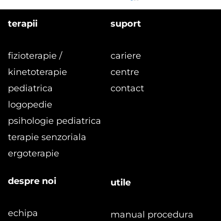
terapii
suport
fizioterapie /
cariere
kinetoterapie
centre
pediatrica
contact
logopedie
formular
Programe de kinetoterapie pentru
psihologie pediatrica
copii 3-7 ani: dezvoltare, preventie
terapie senzoriala
si recuperare
ergoterapie
despre noi
utile
echipa
manual procedura