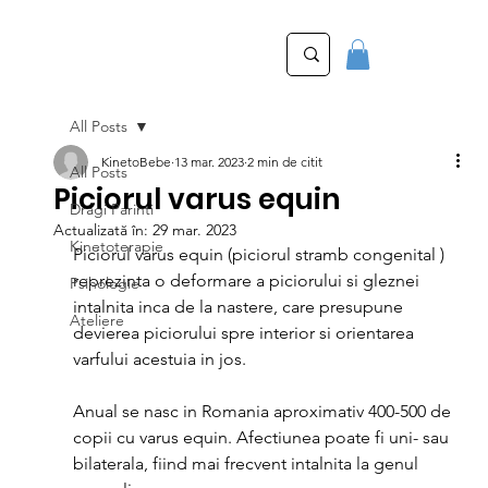
All Posts
KinetoBebe
13 mar. 2023
2 min de citit
All Posts
Piciorul varus equin
Dragi Parinti
Actualizată în:
29 mar. 2023
Kinetoterapie
Piciorul varus equin (piciorul stramb congenital ) 
reprezinta o deformare a piciorului si gleznei 
Psihologie
intalnita inca de la nastere, care presupune 
Ateliere
devierea piciorului spre interior si orientarea 
varfului acestuia in jos.
Anual se nasc in Romania aproximativ 400-500 de 
copii cu varus equin. Afectiunea poate fi uni- sau 
bilaterala, fiind mai frecvent intalnita la genul 